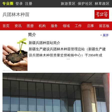
专业圈
登录
注册
旅游景区
保护社区
林草政区
兵团林木种苗
首页
资讯
图册
机构
服务
领域
工作
启事
留言板
简介
+ 展开
新疆兵团种苗站简介
新疆生产建设兵团林木种苗管理总站（新疆生产建
设兵团林木种苗质量监督检验中心）于2004年成
立。2009年因兵团机构改革,将兵团林木种苗管理总
站、兵团林业调查规划设计院、兵团森林病虫害防
治工作总站合并为兵团林业工作管理总站,兵团林木
种苗管理总站为挂牌单位。现有人员3人。主要从
事兵团林木种苗行业管理工作。