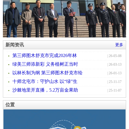
新闻资讯
更多
第三师图木舒克市完成2026年林
| 26-05-08
绿美三师添新彩 义务植树正当时
| 26-03-13
以林长制为纲 第三师图木舒克市绘
| 26-01-13
十师北屯市：守护山水 以“绿”生
| 25-11-17
沙棘地里开直播，5.2万亩金果助
| 25-11-07
位置